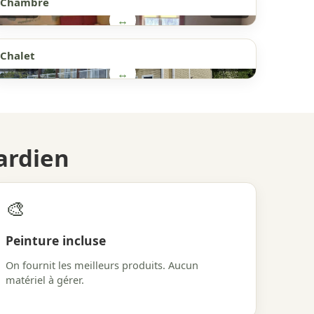
Chambre
AVANT
APRÈS
↔
Chalet
AVANT
APRÈS
↔
ardien
🎨
Peinture incluse
On fournit les meilleurs produits. Aucun
matériel à gérer.