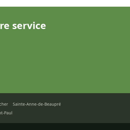
re service
cher
Sainte-Anne-de-Beaupré
nt-Paul