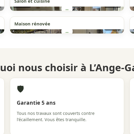
Salon et cuisine
AVANT
APRÈS
↔
Maison rénovée
AVANT
APRÈS
↔
uoi nous choisir à L’Ange-G
🛡️
Garantie 5 ans
Tous nos travaux sont couverts contre
l’écaillement. Vous êtes tranquille.